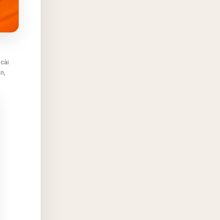
 cài
n,