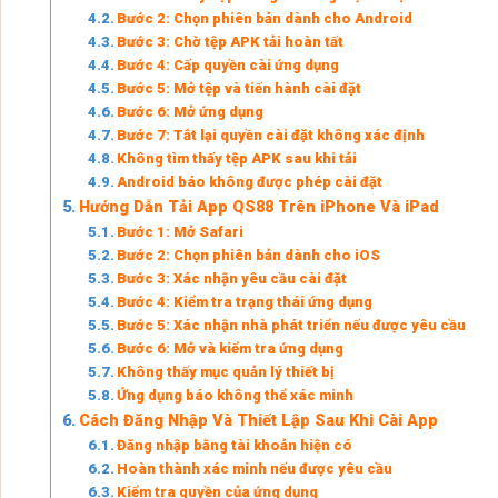
Bước 2: Chọn phiên bản dành cho Android
Bước 3: Chờ tệp APK tải hoàn tất
Bước 4: Cấp quyền cài ứng dụng
Bước 5: Mở tệp và tiến hành cài đặt
Bước 6: Mở ứng dụng
Bước 7: Tắt lại quyền cài đặt không xác định
Không tìm thấy tệp APK sau khi tải
Android báo không được phép cài đặt
Hướng Dẫn Tải App QS88 Trên iPhone Và iPad
Bước 1: Mở Safari
Bước 2: Chọn phiên bản dành cho iOS
Bước 3: Xác nhận yêu cầu cài đặt
Bước 4: Kiểm tra trạng thái ứng dụng
Bước 5: Xác nhận nhà phát triển nếu được yêu cầu
Bước 6: Mở và kiểm tra ứng dụng
Không thấy mục quản lý thiết bị
Ứng dụng báo không thể xác minh
Cách Đăng Nhập Và Thiết Lập Sau Khi Cài App
Đăng nhập bằng tài khoản hiện có
Hoàn thành xác minh nếu được yêu cầu
Kiểm tra quyền của ứng dụng