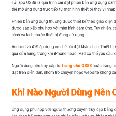
Tải app QS88 là quá trình cài đặt phiên bản ứng dụng dành
thể mở ứng dụng trực tiếp từ màn hình thiết bị thay vì nhập 
Phiên bản ứng dụng thường được thiết kế theo giao diện d
được sắp xếp phù hợp với màn hình cảm ứng. Tuy nhiên, cá
hành và kích thước thiết bị đang sử dụng.
Android và iOS áp dụng cơ chế cài đặt khác nhau. Thiết b
qua cửa hàng, trong khi iPhone hoặc iPad có thể yêu cầu x
Người dùng nên truy cập từ
trang chủ QS88
hoặc trang hư
đặt trên diễn đàn, nhóm trò chuyện hoặc website không x
Khi Nào Người Dùng Nên 
Ứng dụng phù hợp với người thường xuyên truy cập bằng đi