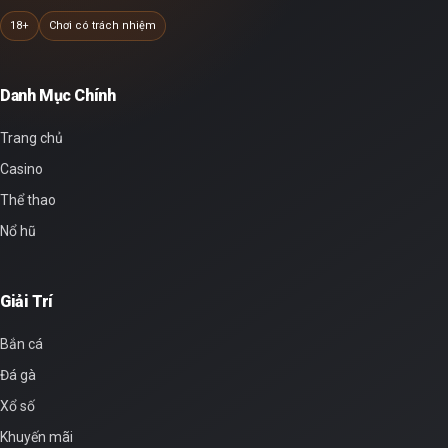
18+
Chơi có trách nhiệm
Danh Mục Chính
Trang chủ
Casino
Thể thao
Nổ hũ
Giải Trí
Bắn cá
Đá gà
Xổ số
Khuyến mãi