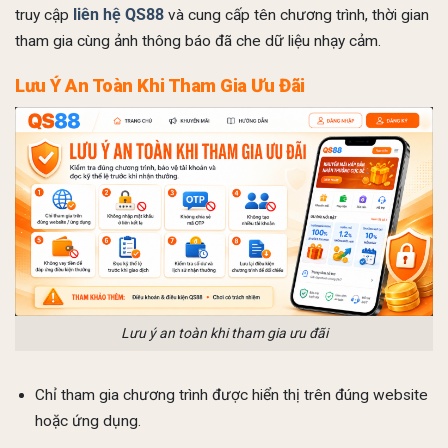
truy cập
liên hệ QS88
và cung cấp tên chương trình, thời gian
tham gia cùng ảnh thông báo đã che dữ liệu nhạy cảm.
Lưu Ý An Toàn Khi Tham Gia Ưu Đãi
Lưu ý an toàn khi tham gia ưu đãi
Chỉ tham gia chương trình được hiển thị trên đúng website
hoặc ứng dụng.