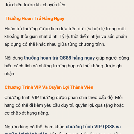
đối chiếu trước khi chuyển tiền.
Thưởng Hoàn Trả Hằng Ngày
Hoàn trả thường được tính dựa trên dữ liệu hợp lệ trong một
khoảng thời gian nhất định. Tỷ lệ, thời điểm nhận và sản phẩm
áp dụng có thể khác nhau giữa từng chương trình.
Nội dung
thưởng hoàn trả QS88 hằng ngày
giúp người dùng
hiểu cách tính và những trường hợp có thể không được ghi
nhận.
Chương Trình VIP Và Quyền Lợi Thành Viên
Chương trình VIP thường được phân chia theo cấp độ. Mỗi
hạng có thể đi kèm yêu cầu duy trì, quyền lợi, quà tặng hoặc
cơ chế xét hạng riêng.
Người dùng có thể tham khảo
chương trình VIP QS88 và