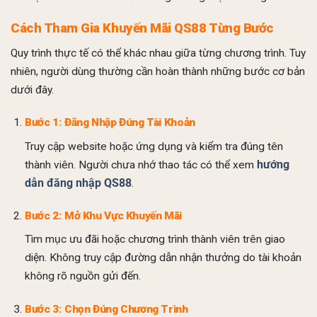
Cách Tham Gia Khuyến Mãi QS88 Từng Bước
Quy trình thực tế có thể khác nhau giữa từng chương trình. Tuy
nhiên, người dùng thường cần hoàn thành những bước cơ bản
dưới đây.
Bước 1: Đăng Nhập Đúng Tài Khoản
Truy cập website hoặc ứng dụng và kiểm tra đúng tên
thành viên. Người chưa nhớ thao tác có thể xem
hướng
dẫn đăng nhập QS88
.
Bước 2: Mở Khu Vực Khuyến Mãi
Tìm mục ưu đãi hoặc chương trình thành viên trên giao
diện. Không truy cập đường dẫn nhận thưởng do tài khoản
không rõ nguồn gửi đến.
Bước 3: Chọn Đúng Chương Trình