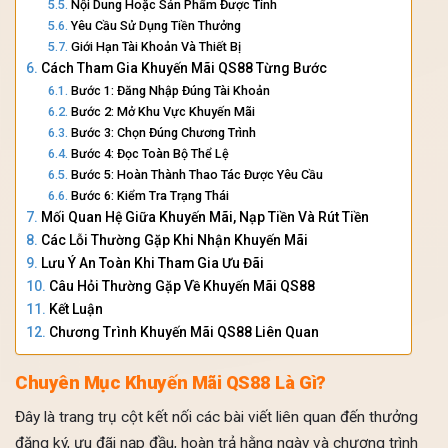
Nội Dung Hoặc Sản Phẩm Được Tính
Yêu Cầu Sử Dụng Tiền Thưởng
Giới Hạn Tài Khoản Và Thiết Bị
Cách Tham Gia Khuyến Mãi QS88 Từng Bước
Bước 1: Đăng Nhập Đúng Tài Khoản
Bước 2: Mở Khu Vực Khuyến Mãi
Bước 3: Chọn Đúng Chương Trình
Bước 4: Đọc Toàn Bộ Thể Lệ
Bước 5: Hoàn Thành Thao Tác Được Yêu Cầu
Bước 6: Kiểm Tra Trạng Thái
Mối Quan Hệ Giữa Khuyến Mãi, Nạp Tiền Và Rút Tiền
Các Lỗi Thường Gặp Khi Nhận Khuyến Mãi
Lưu Ý An Toàn Khi Tham Gia Ưu Đãi
Câu Hỏi Thường Gặp Về Khuyến Mãi QS88
Kết Luận
Chương Trình Khuyến Mãi QS88 Liên Quan
Chuyên Mục Khuyến Mãi QS88 Là Gì?
Đây là trang trụ cột kết nối các bài viết liên quan đến thưởng
đăng ký, ưu đãi nạp đầu, hoàn trả hằng ngày và chương trình