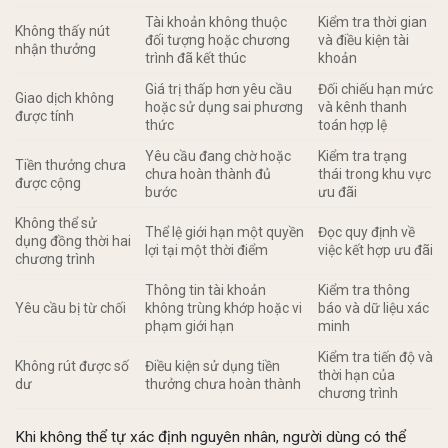
Tài khoản không thuộc
Kiểm tra thời gian
Không thấy nút
đối tượng hoặc chương
và điều kiện tài
nhận thưởng
trình đã kết thúc
khoản
Giá trị thấp hơn yêu cầu
Đối chiếu hạn mức
Giao dịch không
hoặc sử dụng sai phương
và kênh thanh
được tính
thức
toán hợp lệ
Yêu cầu đang chờ hoặc
Kiểm tra trạng
Tiền thưởng chưa
chưa hoàn thành đủ
thái trong khu vực
được cộng
bước
ưu đãi
Không thể sử
Thể lệ giới hạn một quyền
Đọc quy định về
dụng đồng thời hai
lợi tại một thời điểm
việc kết hợp ưu đãi
chương trình
Thông tin tài khoản
Kiểm tra thông
Yêu cầu bị từ chối
không trùng khớp hoặc vi
báo và dữ liệu xác
phạm giới hạn
minh
Kiểm tra tiến độ và
Không rút được số
Điều kiện sử dụng tiền
thời hạn của
dư
thưởng chưa hoàn thành
chương trình
Khi không thể tự xác định nguyên nhân, người dùng có thể