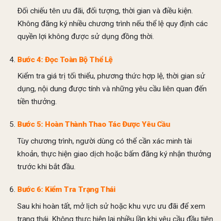
Đối chiếu tên ưu đãi, đối tượng, thời gian và điều kiện.
Không đăng ký nhiều chương trình nếu thể lệ quy định các
quyền lợi không được sử dụng đồng thời.
Bước 4: Đọc Toàn Bộ Thể Lệ
Kiểm tra giá trị tối thiểu, phương thức hợp lệ, thời gian sử
dụng, nội dung được tính và những yêu cầu liên quan đến
tiền thưởng.
Bước 5: Hoàn Thành Thao Tác Được Yêu Cầu
Tùy chương trình, người dùng có thể cần xác minh tài
khoản, thực hiện giao dịch hoặc bấm đăng ký nhận thưởng
trước khi bắt đầu.
Bước 6: Kiểm Tra Trạng Thái
Sau khi hoàn tất, mở lịch sử hoặc khu vực ưu đãi để xem
trạng thái. Không thực hiện lại nhiều lần khi yêu cầu đầu tiên