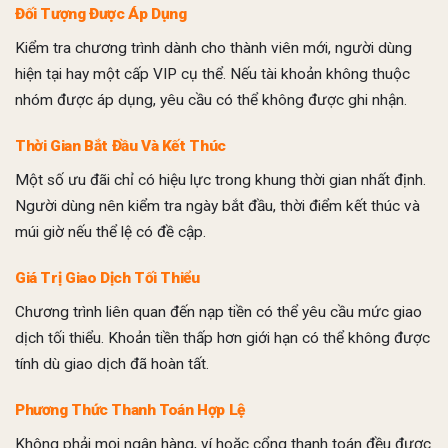
Đối Tượng Được Áp Dụng
Kiểm tra chương trình dành cho thành viên mới, người dùng
hiện tại hay một cấp VIP cụ thể. Nếu tài khoản không thuộc
nhóm được áp dụng, yêu cầu có thể không được ghi nhận.
Thời Gian Bắt Đầu Và Kết Thúc
Một số ưu đãi chỉ có hiệu lực trong khung thời gian nhất định.
Người dùng nên kiểm tra ngày bắt đầu, thời điểm kết thúc và
múi giờ nếu thể lệ có đề cập.
Giá Trị Giao Dịch Tối Thiểu
Chương trình liên quan đến nạp tiền có thể yêu cầu mức giao
dịch tối thiểu. Khoản tiền thấp hơn giới hạn có thể không được
tính dù giao dịch đã hoàn tất.
Phương Thức Thanh Toán Hợp Lệ
Không phải mọi ngân hàng, ví hoặc cổng thanh toán đều được