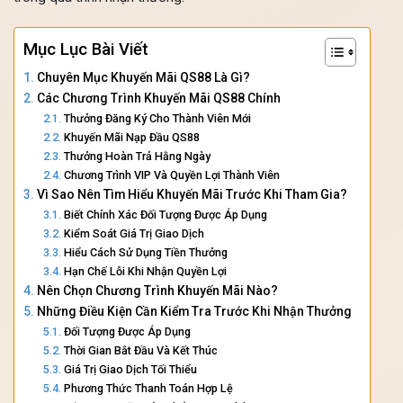
Mục Lục Bài Viết
Chuyên Mục Khuyến Mãi QS88 Là Gì?
Các Chương Trình Khuyến Mãi QS88 Chính
Thưởng Đăng Ký Cho Thành Viên Mới
Khuyến Mãi Nạp Đầu QS88
Thưởng Hoàn Trả Hằng Ngày
Chương Trình VIP Và Quyền Lợi Thành Viên
Vì Sao Nên Tìm Hiểu Khuyến Mãi Trước Khi Tham Gia?
Biết Chính Xác Đối Tượng Được Áp Dụng
Kiểm Soát Giá Trị Giao Dịch
Hiểu Cách Sử Dụng Tiền Thưởng
Hạn Chế Lỗi Khi Nhận Quyền Lợi
Nên Chọn Chương Trình Khuyến Mãi Nào?
Những Điều Kiện Cần Kiểm Tra Trước Khi Nhận Thưởng
Đối Tượng Được Áp Dụng
Thời Gian Bắt Đầu Và Kết Thúc
Giá Trị Giao Dịch Tối Thiểu
Phương Thức Thanh Toán Hợp Lệ