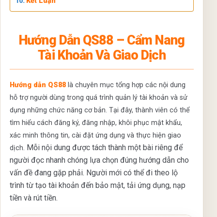
Kết Luận
Hướng Dẫn QS88 – Cẩm Nang
Tài Khoản Và Giao Dịch
Hướng dẫn QS88
là chuyên mục tổng hợp các nội dung
hỗ trợ người dùng trong quá trình quản lý tài khoản và sử
dụng những chức năng cơ bản. Tại đây, thành viên có thể
tìm hiểu cách đăng ký, đăng nhập, khôi phục mật khẩu,
xác minh thông tin, cài đặt ứng dụng và thực hiện giao
Mỗi nội dung được tách thành một bài riêng để
dịch.
người đọc nhanh chóng lựa chọn đúng hướng dẫn cho
vấn đề đang gặp phải. Người mới có thể đi theo lộ
trình từ tạo tài khoản đến bảo mật, tải ứng dụng, nạp
tiền và rút tiền.