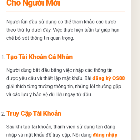
Cho Người Mới
Người lần đầu sử dụng có thể tham khảo các bước
theo thứ tự dưới đây. Việc thực hiện tuần tự giúp hạn
chế bỏ sót thông tin quan trọng.
Tạo Tài Khoản Cá Nhân
Người dùng bắt đầu bằng việc nhập các thông tin
được yêu cầu và thiết lập mật khẩu. Bài
đăng ký QS88
giải thích từng trường thông tin, những lỗi thường gặp
và các lưu ý bảo vệ dữ liệu ngay từ đầu.
Truy Cập Tài Khoản
Sau khi tạo tài khoản, thành viên sử dụng tên đăng
nhập và mật khẩu để truy cập. Nội dung
đăng nhập