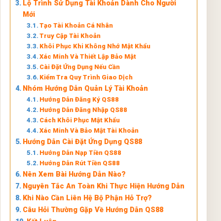
Lộ Trình Sử Dụng Tài Khoản Dành Cho Người
Mới
Tạo Tài Khoản Cá Nhân
Truy Cập Tài Khoản
Khôi Phục Khi Không Nhớ Mật Khẩu
Xác Minh Và Thiết Lập Bảo Mật
Cài Đặt Ứng Dụng Nếu Cần
Kiểm Tra Quy Trình Giao Dịch
Nhóm Hướng Dẫn Quản Lý Tài Khoản
Hướng Dẫn Đăng Ký QS88
Hướng Dẫn Đăng Nhập QS88
Cách Khôi Phục Mật Khẩu
Xác Minh Và Bảo Mật Tài Khoản
Hướng Dẫn Cài Đặt Ứng Dụng QS88
Hướng Dẫn Nạp Tiền QS88
Hướng Dẫn Rút Tiền QS88
Nên Xem Bài Hướng Dẫn Nào?
Nguyên Tắc An Toàn Khi Thực Hiện Hướng Dẫn
Khi Nào Cần Liên Hệ Bộ Phận Hỗ Trợ?
Câu Hỏi Thường Gặp Về Hướng Dẫn QS88