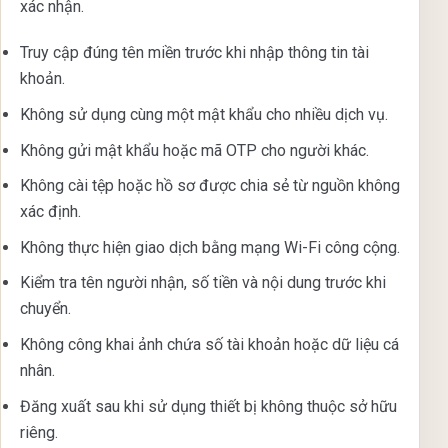
xác nhận.
Truy cập đúng tên miền trước khi nhập thông tin tài
khoản.
Không sử dụng cùng một mật khẩu cho nhiều dịch vụ.
Không gửi mật khẩu hoặc mã OTP cho người khác.
Không cài tệp hoặc hồ sơ được chia sẻ từ nguồn không
xác định.
Không thực hiện giao dịch bằng mạng Wi-Fi công cộng.
Kiểm tra tên người nhận, số tiền và nội dung trước khi
chuyển.
Không công khai ảnh chứa số tài khoản hoặc dữ liệu cá
nhân.
Đăng xuất sau khi sử dụng thiết bị không thuộc sở hữu
riêng.