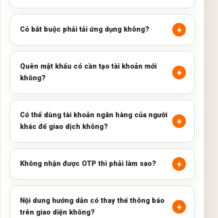
Có bắt buộc phải tải ứng dụng không?
Quên mật khẩu có cần tạo tài khoản mới
không?
Có thể dùng tài khoản ngân hàng của người
khác để giao dịch không?
Không nhận được OTP thì phải làm sao?
Nội dung hướng dẫn có thay thế thông báo
trên giao diện không?