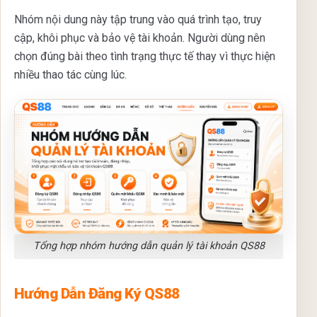
Nhóm nội dung này tập trung vào quá trình tạo, truy
cập, khôi phục và bảo vệ tài khoản. Người dùng nên
chọn đúng bài theo tình trạng thực tế thay vì thực hiện
nhiều thao tác cùng lúc.
Tổng hợp nhóm hướng dẫn quản lý tài khoản QS88
Hướng Dẫn Đăng Ký QS88