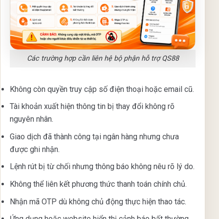
Các trường hợp cần liên hệ bộ phận hỗ trợ QS88
Không còn quyền truy cập số điện thoại hoặc email cũ.
Tài khoản xuất hiện thông tin bị thay đổi không rõ
nguyên nhân.
Giao dịch đã thành công tại ngân hàng nhưng chưa
được ghi nhận.
Lệnh rút bị từ chối nhưng thông báo không nêu rõ lý do.
Không thể liên kết phương thức thanh toán chính chủ.
Nhận mã OTP dù không chủ động thực hiện thao tác.
Ứng dụng hoặc website hiển thị cảnh báo bất thường.