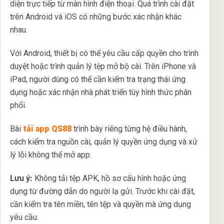
diện trực tiếp từ màn hình điện thoại. Quá trình cài đặt
trên Android và iOS có những bước xác nhận khác
nhau.
Với Android, thiết bị có thể yêu cầu cấp quyền cho trình
duyệt hoặc trình quản lý tệp mở bộ cài. Trên iPhone và
iPad, người dùng có thể cần kiểm tra trạng thái ứng
dụng hoặc xác nhận nhà phát triển tùy hình thức phân
phối.
Bài
tải app QS88
trình bày riêng từng hệ điều hành,
cách kiểm tra nguồn cài, quản lý quyền ứng dụng và xử
lý lỗi không thể mở app.
Lưu ý:
Không tải tệp APK, hồ sơ cấu hình hoặc ứng
dụng từ đường dẫn do người lạ gửi. Trước khi cài đặt,
cần kiểm tra tên miền, tên tệp và quyền mà ứng dụng
yêu cầu.