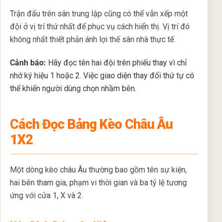
Trận đấu trên sân trung lập cũng có thể vẫn xếp một
đội ở vị trí thứ nhất để phục vụ cách hiển thị. Vị trí đó
không nhất thiết phản ánh lợi thế sân nhà thực tế.
Cảnh báo:
Hãy đọc tên hai đội trên phiếu thay vì chỉ
nhớ ký hiệu 1 hoặc 2. Việc giao diện thay đổi thứ tự có
thể khiến người dùng chọn nhầm bên.
Cách Đọc Bảng Kèo Châu Âu
1X2
Một dòng kèo châu Âu thường bao gồm tên sự kiện,
hai bên tham gia, phạm vi thời gian và ba tỷ lệ tương
ứng với cửa 1, X và 2.