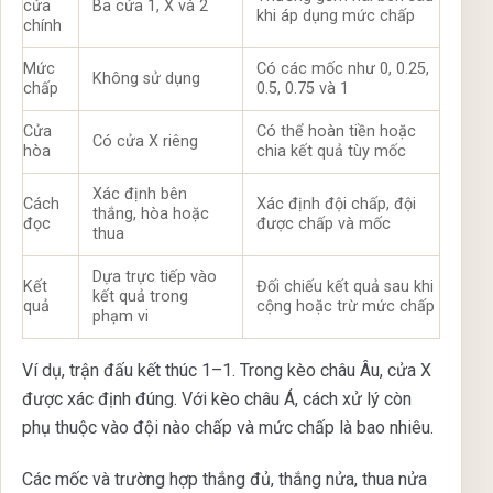
cửa
Ba cửa 1, X và 2
khi áp dụng mức chấp
chính
Mức
Có các mốc như 0, 0.25,
Không sử dụng
chấp
0.5, 0.75 và 1
Cửa
Có thể hoàn tiền hoặc
Có cửa X riêng
hòa
chia kết quả tùy mốc
Xác định bên
Cách
Xác định đội chấp, đội
thắng, hòa hoặc
đọc
được chấp và mốc
thua
Dựa trực tiếp vào
Kết
Đối chiếu kết quả sau khi
kết quả trong
quả
cộng hoặc trừ mức chấp
phạm vi
Ví dụ, trận đấu kết thúc 1–1. Trong kèo châu Âu, cửa X
được xác định đúng. Với kèo châu Á, cách xử lý còn
phụ thuộc vào đội nào chấp và mức chấp là bao nhiêu.
Các mốc và trường hợp thắng đủ, thắng nửa, thua nửa