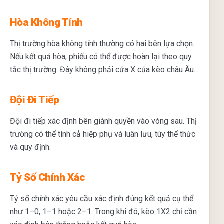
Hòa Không Tính
Thị trường hòa không tính thường có hai bên lựa chọn.
Nếu kết quả hòa, phiếu có thể được hoàn lại theo quy
tắc thị trường. Đây không phải cửa X của kèo châu Âu.
Đội Đi Tiếp
Đội đi tiếp xác định bên giành quyền vào vòng sau. Thị
trường có thể tính cả hiệp phụ và luân lưu, tùy thể thức
và quy định.
Tỷ Số Chính Xác
Tỷ số chính xác yêu cầu xác định đúng kết quả cụ thể
như 1–0, 1–1 hoặc 2–1. Trong khi đó, kèo 1X2 chỉ cần