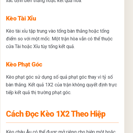
xác định bên thắng hoặc kết quả hòa.
Kèo Tài Xỉu
Kèo tài xỉu tập trung vào tổng bàn thắng hoặc tổng
điểm so với một mốc. Một trận hòa vẫn có thể thuộc
cửa Tài hoặc Xỉu tùy tổng kết quả.
Kèo Phạt Góc
Kèo phạt góc sử dụng số quả phạt góc thay vì tỷ số
bàn thắng. Kết quả 1X2 của trận không quyết định trực
tiếp kết quả thị trường phạt góc.
Cách Đọc Kèo 1X2 Theo Hiệp
Kèo châu Âu có thể được mở riêng cho hiệp một hoặc