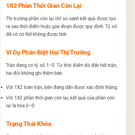
1X2 Phần Thời Gian Còn Lại
Thị trường phần còn lại chỉ so sánh kết quả được tạo
ra sau thời điểm hoặc giai đoạn được quy định. Tỷ số
đã có có thể không được tính.
Ví Dụ Phân Biệt Hai Thị Trường
Trận đang có tỷ số 1–0. Từ thời điểm đó đến hết trận,
hai đội không ghi thêm bàn.
Với 1X2 toàn trận, bên đang dẫn được xác định thắng.
Với 1X2 phần thời gian còn lại, kết quả của phần còn
lại là hòa 0–0.
Trạng Thái Khóa