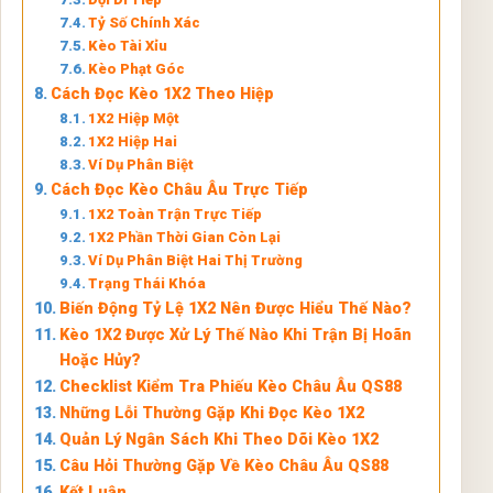
Tỷ Số Chính Xác
Kèo Tài Xỉu
Kèo Phạt Góc
Cách Đọc Kèo 1X2 Theo Hiệp
1X2 Hiệp Một
1X2 Hiệp Hai
Ví Dụ Phân Biệt
Cách Đọc Kèo Châu Âu Trực Tiếp
1X2 Toàn Trận Trực Tiếp
1X2 Phần Thời Gian Còn Lại
Ví Dụ Phân Biệt Hai Thị Trường
Trạng Thái Khóa
Biến Động Tỷ Lệ 1X2 Nên Được Hiểu Thế Nào?
Kèo 1X2 Được Xử Lý Thế Nào Khi Trận Bị Hoãn
Hoặc Hủy?
Checklist Kiểm Tra Phiếu Kèo Châu Âu QS88
Những Lỗi Thường Gặp Khi Đọc Kèo 1X2
Quản Lý Ngân Sách Khi Theo Dõi Kèo 1X2
Câu Hỏi Thường Gặp Về Kèo Châu Âu QS88
Kết Luận