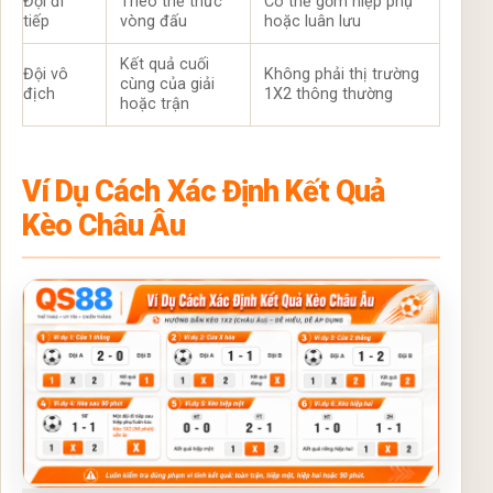
Đội đi
Theo thể thức
Có thể gồm hiệp phụ
tiếp
vòng đấu
hoặc luân lưu
Kết quả cuối
Đội vô
Không phải thị trường
cùng của giải
địch
1X2 thông thường
hoặc trận
Ví Dụ Cách Xác Định Kết Quả
Kèo Châu Âu