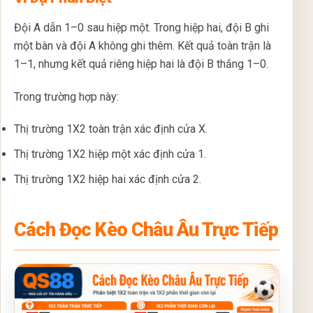
Đội A dẫn 1–0 sau hiệp một. Trong hiệp hai, đội B ghi
một bàn và đội A không ghi thêm. Kết quả toàn trận là
1–1, nhưng kết quả riêng hiệp hai là đội B thắng 1–0.
Trong trường hợp này:
Thị trường 1X2 toàn trận xác định cửa X.
Thị trường 1X2 hiệp một xác định cửa 1.
Thị trường 1X2 hiệp hai xác định cửa 2.
Cách Đọc Kèo Châu Âu Trực Tiếp