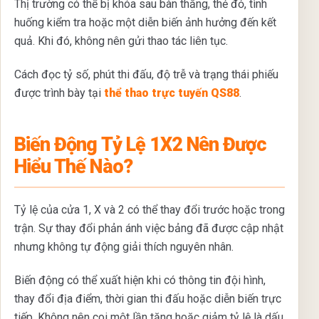
Thị trường có thể bị khóa sau bàn thắng, thẻ đỏ, tình
huống kiểm tra hoặc một diễn biến ảnh hưởng đến kết
quả. Khi đó, không nên gửi thao tác liên tục.
Cách đọc tỷ số, phút thi đấu, độ trễ và trạng thái phiếu
được trình bày tại
thể thao trực tuyến QS88
.
Biến Động Tỷ Lệ 1X2 Nên Được
Hiểu Thế Nào?
Tỷ lệ của cửa 1, X và 2 có thể thay đổi trước hoặc trong
trận. Sự thay đổi phản ánh việc bảng đã được cập nhật
nhưng không tự động giải thích nguyên nhân.
Biến động có thể xuất hiện khi có thông tin đội hình,
thay đổi địa điểm, thời gian thi đấu hoặc diễn biến trực
tiếp. Không nên coi một lần tăng hoặc giảm tỷ lệ là dấu