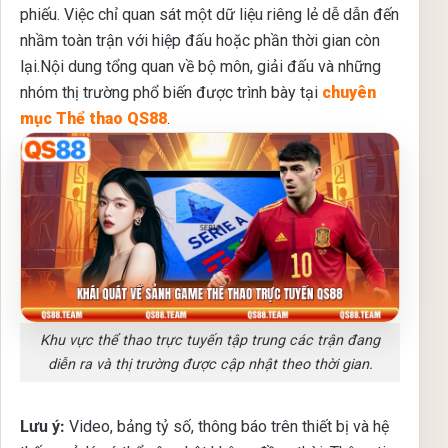
phiếu. Việc chỉ quan sát một dữ liệu riêng lẻ dễ dẫn đến
nhầm toàn trận với hiệp đấu hoặc phần thời gian còn
lại.Nội dung tổng quan về bộ môn, giải đấu và những
nhóm thị trường phổ biến được trình bày tại
chuyên
mục Thể thao QS88
.
Khu vực thể thao trực tuyến tập trung các trận đang
diễn ra và thị trường được cập nhật theo thời gian.
Lưu ý:
Video, bảng tỷ số, thông báo trên thiết bị và hệ