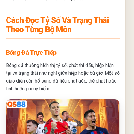
Cách Đọc Tỷ Số Và Trạng Thái
Theo Từng Bộ Môn
Bóng Đá Trực Tiếp
Bóng đá thường hiển thị tỷ số, phút thi đấu, hiệp hiện
tại và trạng thái như nghỉ giữa hiệp hoặc bù giờ. Một số
giao diện còn bổ sung dữ liệu phạt góc, thẻ phạt hoặc
tình huống nguy hiểm.