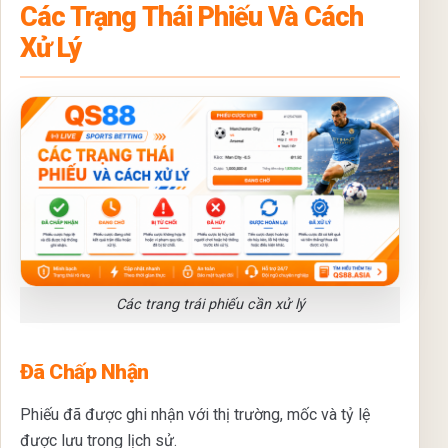
Các Trạng Thái Phiếu Và Cách
Xử Lý
Các trang trái phiếu cần xử lý
Đã Chấp Nhận
Phiếu đã được ghi nhận với thị trường, mốc và tỷ lệ
được lưu trong lịch sử.