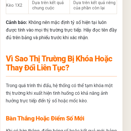
Dựa trên kết quả
Dựa trên kết quả riêng
Kèo 1X2
chung cuộc
của phần còn lại
Cảnh báo:
Không nên mặc định tỷ số hiện tại luôn
được tính vào mọi thị trường trực tiếp. Hãy đọc tên đầy
đủ trên bảng và phiếu trước khi xác nhận.
Vì Sao Thị Trường Bị Khóa Hoặc
Thay Đổi Liên Tục?
Trong quá trình thi đấu, hệ thống có thể tạm khóa một
thị trường khi xuất hiện tình huống có khả năng ảnh
hưởng trực tiếp đến tỷ số hoặc mốc kèo.
Bàn Thắng Hoặc Điểm Số Mới
Khi có bàn thắng, điểm bóng rổ hoặc kết quả mới, bảng