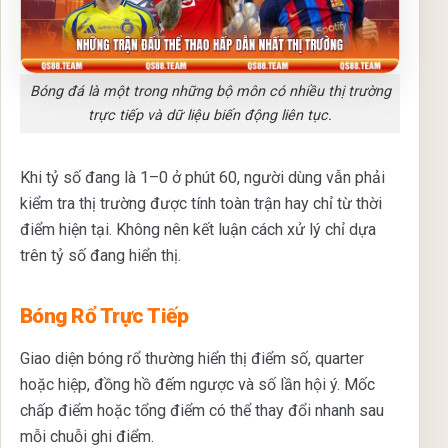
Bóng đá là một trong những bộ môn có nhiều thị trường
trực tiếp và dữ liệu biến động liên tục.
Khi tỷ số đang là 1–0 ở phút 60, người dùng vẫn phải
kiểm tra thị trường được tính toàn trận hay chỉ từ thời
điểm hiện tại. Không nên kết luận cách xử lý chỉ dựa
trên tỷ số đang hiển thị.
Bóng Rổ Trực Tiếp
Giao diện bóng rổ thường hiển thị điểm số, quarter
hoặc hiệp, đồng hồ đếm ngược và số lần hội ý. Mốc
chấp điểm hoặc tổng điểm có thể thay đổi nhanh sau
mỗi chuỗi ghi điểm.