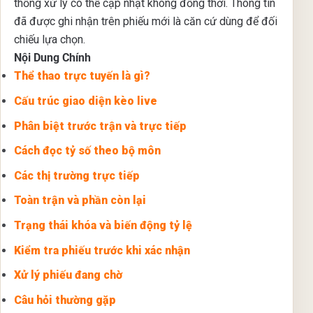
thống xử lý có thể cập nhật không đồng thời. Thông tin
đã được ghi nhận trên phiếu mới là căn cứ dùng để đối
chiếu lựa chọn.
Nội Dung Chính
Thể thao trực tuyến là gì?
Cấu trúc giao diện kèo live
Phân biệt trước trận và trực tiếp
Cách đọc tỷ số theo bộ môn
Các thị trường trực tiếp
Toàn trận và phần còn lại
Trạng thái khóa và biến động tỷ lệ
Kiểm tra phiếu trước khi xác nhận
Xử lý phiếu đang chờ
Câu hỏi thường gặp