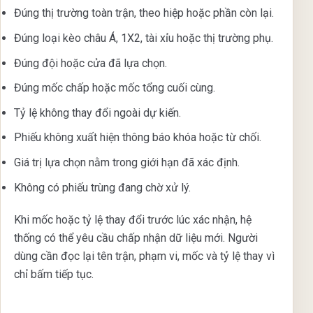
Đúng thị trường toàn trận, theo hiệp hoặc phần còn lại.
Đúng loại kèo châu Á, 1X2, tài xỉu hoặc thị trường phụ.
Đúng đội hoặc cửa đã lựa chọn.
Đúng mốc chấp hoặc mốc tổng cuối cùng.
Tỷ lệ không thay đổi ngoài dự kiến.
Phiếu không xuất hiện thông báo khóa hoặc từ chối.
Giá trị lựa chọn nằm trong giới hạn đã xác định.
Không có phiếu trùng đang chờ xử lý.
Khi mốc hoặc tỷ lệ thay đổi trước lúc xác nhận, hệ
thống có thể yêu cầu chấp nhận dữ liệu mới. Người
dùng cần đọc lại tên trận, phạm vi, mốc và tỷ lệ thay vì
chỉ bấm tiếp tục.