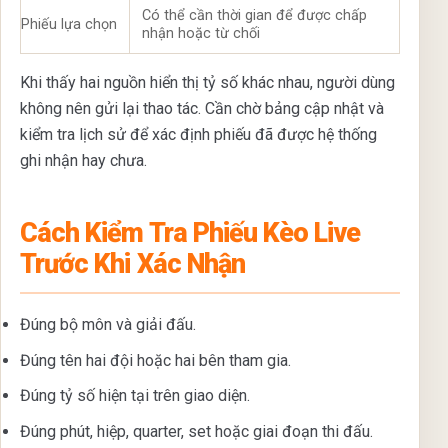
Có thể cần thời gian để được chấp
Phiếu lựa chọn
nhận hoặc từ chối
Khi thấy hai nguồn hiển thị tỷ số khác nhau, người dùng
không nên gửi lại thao tác. Cần chờ bảng cập nhật và
kiểm tra lịch sử để xác định phiếu đã được hệ thống
ghi nhận hay chưa.
Cách Kiểm Tra Phiếu Kèo Live
Trước Khi Xác Nhận
Đúng bộ môn và giải đấu.
Đúng tên hai đội hoặc hai bên tham gia.
Đúng tỷ số hiện tại trên giao diện.
Đúng phút, hiệp, quarter, set hoặc giai đoạn thi đấu.