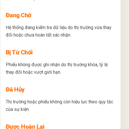
Đang Chờ
Hệ thống đang kiểm tra dữ liệu do thị trường vừa thay
đổi hoặc chưa hoàn tất xác nhận.
Bị Từ Chối
Phiếu không được ghi nhận do thị trường khóa, tỷ lệ
thay đổi hoặc vượt giới hạn.
Đã Hủy
Thị trường hoặc phiếu không còn hiệu lực theo quy tắc
của sự kiện.
Được Hoàn Lại