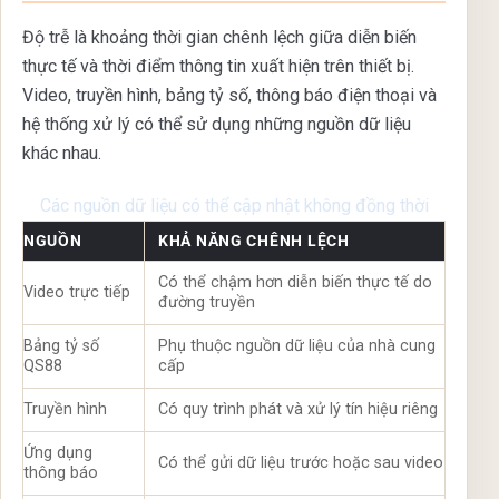
Độ trễ là khoảng thời gian chênh lệch giữa diễn biến
thực tế và thời điểm thông tin xuất hiện trên thiết bị.
Video, truyền hình, bảng tỷ số, thông báo điện thoại và
hệ thống xử lý có thể sử dụng những nguồn dữ liệu
khác nhau.
Các nguồn dữ liệu có thể cập nhật không đồng thời
NGUỒN
KHẢ NĂNG CHÊNH LỆCH
Có thể chậm hơn diễn biến thực tế do
Video trực tiếp
đường truyền
Bảng tỷ số
Phụ thuộc nguồn dữ liệu của nhà cung
QS88
cấp
Truyền hình
Có quy trình phát và xử lý tín hiệu riêng
Ứng dụng
Có thể gửi dữ liệu trước hoặc sau video
thông báo