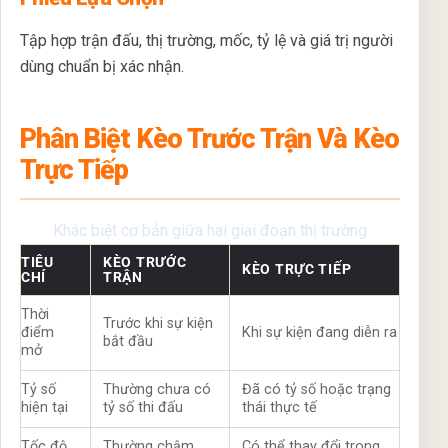
Tập hợp trận đấu, thị trường, mốc, tỷ lệ và giá trị người
dùng chuẩn bị xác nhận.
Phân Biệt Kèo Trước Trận Và Kèo
Trực Tiếp
Khác biệt cơ bản giữa hai giai đoạn thị trường
TIÊU
KÈO TRƯỚC
KÈO TRỰC TIẾP
CHÍ
TRẬN
Thời
Trước khi sự kiện
điểm
Khi sự kiện đang diễn ra
bắt đầu
mở
Tỷ số
Thường chưa có
Đã có tỷ số hoặc trạng
hiện tại
tỷ số thi đấu
thái thực tế
Tốc độ
Thường chậm
Có thể thay đổi trong