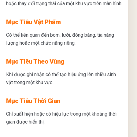
hoặc thay đổi trạng thái của một khu vực trên màn hình.
Mục Tiêu Vật Phẩm
Có thể liên quan đến bom, lưới, đóng băng, tia năng
lượng hoặc một chức năng riêng.
Mục Tiêu Theo Vùng
Khi được ghi nhận có thể tạo hiệu ứng lên nhiều sinh
vật trong một khu vực.
Mục Tiêu Thời Gian
Chỉ xuất hiện hoặc có hiệu lực trong một khoảng thời
gian được hiển thị.