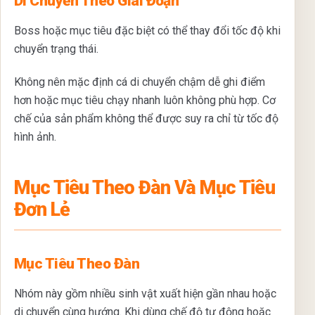
Di Chuyển Theo Giai Đoạn
Boss hoặc mục tiêu đặc biệt có thể thay đổi tốc độ khi
chuyển trạng thái.
Không nên mặc định cá di chuyển chậm dễ ghi điểm
hơn hoặc mục tiêu chạy nhanh luôn không phù hợp. Cơ
chế của sản phẩm không thể được suy ra chỉ từ tốc độ
hình ảnh.
Mục Tiêu Theo Đàn Và Mục Tiêu
Đơn Lẻ
Mục Tiêu Theo Đàn
Nhóm này gồm nhiều sinh vật xuất hiện gần nhau hoặc
di chuyển cùng hướng. Khi dùng chế độ tự động hoặc