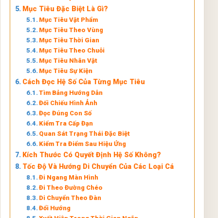
Mục Tiêu Đặc Biệt Là Gì?
Mục Tiêu Vật Phẩm
Mục Tiêu Theo Vùng
Mục Tiêu Thời Gian
Mục Tiêu Theo Chuỗi
Mục Tiêu Nhân Vật
Mục Tiêu Sự Kiện
Cách Đọc Hệ Số Của Từng Mục Tiêu
Tìm Bảng Hướng Dẫn
Đối Chiếu Hình Ảnh
Đọc Đúng Con Số
Kiểm Tra Cấp Đạn
Quan Sát Trạng Thái Đặc Biệt
Kiểm Tra Điểm Sau Hiệu Ứng
Kích Thước Có Quyết Định Hệ Số Không?
Tốc Độ Và Hướng Di Chuyển Của Các Loại Cá
Đi Ngang Màn Hình
Đi Theo Đường Chéo
Di Chuyển Theo Đàn
Đổi Hướng