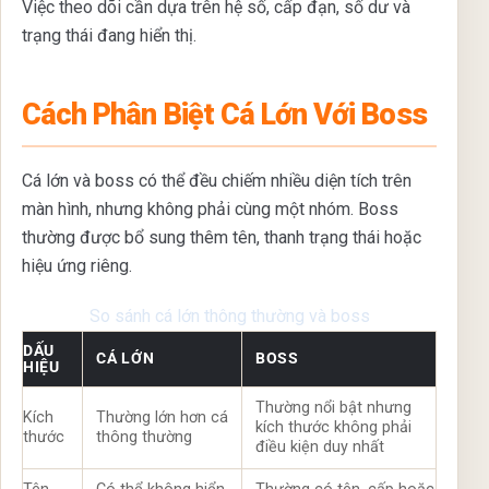
Việc theo dõi cần dựa trên hệ số, cấp đạn, số dư và
trạng thái đang hiển thị.
Cách Phân Biệt Cá Lớn Với Boss
Cá lớn và boss có thể đều chiếm nhiều diện tích trên
màn hình, nhưng không phải cùng một nhóm. Boss
thường được bổ sung thêm tên, thanh trạng thái hoặc
hiệu ứng riêng.
So sánh cá lớn thông thường và boss
DẤU
CÁ LỚN
BOSS
HIỆU
Thường nổi bật nhưng
Kích
Thường lớn hơn cá
kích thước không phải
thước
thông thường
điều kiện duy nhất