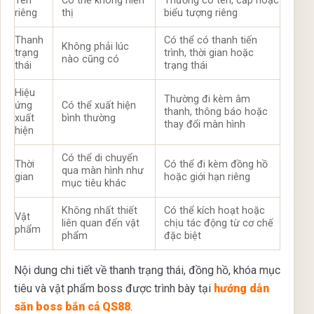
Tên
Có thể không hiển
Thường có tên, cấp hoặc
riêng
thị
biểu tượng riêng
Thanh
Có thể có thanh tiến
Không phải lúc
trạng
trình, thời gian hoặc
nào cũng có
thái
trạng thái
Hiệu
Thường đi kèm âm
ứng
Có thể xuất hiện
thanh, thông báo hoặc
xuất
bình thường
thay đổi màn hình
hiện
Có thể di chuyển
Thời
Có thể đi kèm đồng hồ
qua màn hình như
gian
hoặc giới hạn riêng
mục tiêu khác
Không nhất thiết
Có thể kích hoạt hoặc
Vật
liên quan đến vật
chịu tác động từ cơ chế
phẩm
phẩm
đặc biệt
Nội dung chi tiết về thanh trạng thái, đồng hồ, khóa mục
tiêu và vật phẩm boss được trình bày tại
hướng dẫn
săn boss bắn cá QS88
.