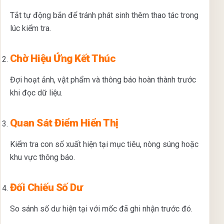
Tắt tự động bắn để tránh phát sinh thêm thao tác trong
lúc kiểm tra.
Chờ Hiệu Ứng Kết Thúc
Đợi hoạt ảnh, vật phẩm và thông báo hoàn thành trước
khi đọc dữ liệu.
Quan Sát Điểm Hiển Thị
Kiểm tra con số xuất hiện tại mục tiêu, nòng súng hoặc
khu vực thông báo.
Đối Chiếu Số Dư
So sánh số dư hiện tại với mốc đã ghi nhận trước đó.