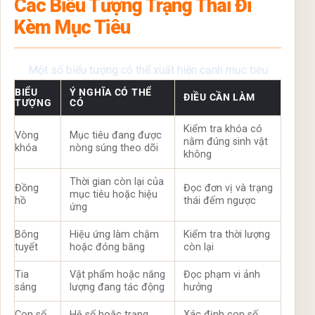
Các Biểu Tượng Trạng Thái Đi
Kèm Mục Tiêu
Một số biểu tượng có thể xuất hiện cạnh mục tiêu
BIỂU
Ý NGHĨA CÓ THỂ
ĐIỀU CẦN LÀM
TƯỢNG
CÓ
Kiểm tra khóa có
Vòng
Mục tiêu đang được
nằm đúng sinh vật
khóa
nòng súng theo dõi
không
Thời gian còn lại của
Đồng
Đọc đơn vị và trạng
mục tiêu hoặc hiệu
hồ
thái đếm ngược
ứng
Bông
Hiệu ứng làm chậm
Kiểm tra thời lượng
tuyết
hoặc đóng băng
còn lại
Tia
Vật phẩm hoặc năng
Đọc phạm vi ảnh
sáng
lượng đang tác động
hưởng
Con số
Hệ số hoặc trạng
Xác định con số