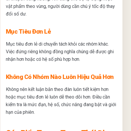
vật phẩm theo vùng, người dùng cần chú ý tốc độ thay
đổi số dư.
Mục Tiêu Đơn Lẻ
Mục tiêu đơn lẻ di chuyển tách khỏi các nhóm khác.
Việc đứng riêng không đồng nghĩa chúng dễ được ghi
nhận hơn hoặc có hệ số phù hợp hơn.
Không Có Nhóm Nào Luôn Hiệu Quả Hơn
Không nên kết luận bắn theo đàn luôn tiết kiệm hơn
hoặc mục tiêu đơn lẻ luôn dễ theo dõi hơn. Điều cần
kiểm tra là mức đạn, hệ số, chức năng đang bật và giới
hạn của phiên.