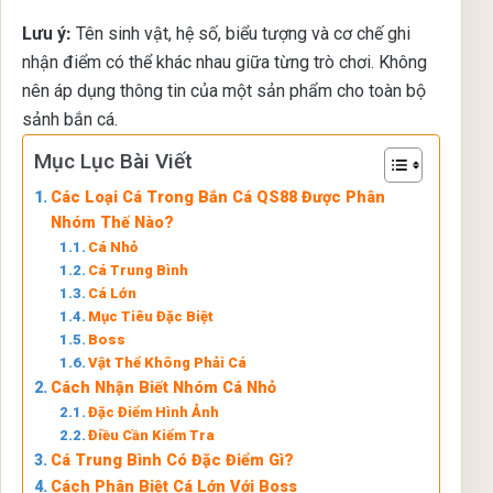
Lưu ý:
Tên sinh vật, hệ số, biểu tượng và cơ chế ghi
nhận điểm có thể khác nhau giữa từng trò chơi. Không
nên áp dụng thông tin của một sản phẩm cho toàn bộ
sảnh bắn cá.
Mục Lục Bài Viết
Các Loại Cá Trong Bắn Cá QS88 Được Phân
Nhóm Thế Nào?
Cá Nhỏ
Cá Trung Bình
Cá Lớn
Mục Tiêu Đặc Biệt
Boss
Vật Thể Không Phải Cá
Cách Nhận Biết Nhóm Cá Nhỏ
Đặc Điểm Hình Ảnh
Điều Cần Kiểm Tra
Cá Trung Bình Có Đặc Điểm Gì?
Cách Phân Biệt Cá Lớn Với Boss