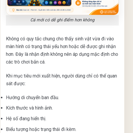
Cá mới có dễ ghi điểm hơn không
Không có quy tắc chung cho thấy sinh vật vừa đi vào
màn hình có trạng thái yếu hơn hoặc dễ được ghi nhận
hơn. Đây là nhận định không nên áp dụng mặc định cho
các trò chơi bắn cá.
Khi mục tiêu mới xuất hiện, người dùng chỉ có thể quan
sát được:
Hướng di chuyển ban đầu.
Kích thước và hình ảnh.
Hệ số đang hiển thị.
Biểu tượng hoặc trạng thái đi kèm.