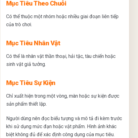
Mục Tiêu Theo Chuỗi
Có thể thuộc một nhóm hoặc nhiều giai đoạn liên tiếp
của trò chơi.
Mục Tiêu Nhân Vật
Có thể là nhân vật thần thoại, hải tặc, tàu chiến hoặc
sinh vật giả tưởng.
Mục Tiêu Sự Kiện
Chỉ xuất hiện trong một vòng, màn hoặc sự kiện được
sản phẩm thiết lập.
Người dùng nên đọc biểu tượng và mô tả đi kèm trước
khi sử dụng mức đạn hoặc vật phẩm. Hình ảnh khác
biệt không đủ để xác định công dụng của mục tiêu.