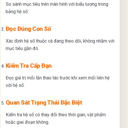
So sánh mục tiêu trên màn hình với biểu tượng trong
bảng hệ số.
Đọc Đúng Con Số
Xác định hệ số thuộc cá đang theo dõi, không nhầm với
mục tiêu gần đó.
Kiểm Tra Cấp Đạn
Đọc giá trị mỗi lần thao tác trước khi xem mối liên hệ
với hệ số.
Quan Sát Trạng Thái Đặc Biệt
Kiểm tra hệ số có thay đổi theo thời gian, vật phẩm
hoặc giai đoạn không.