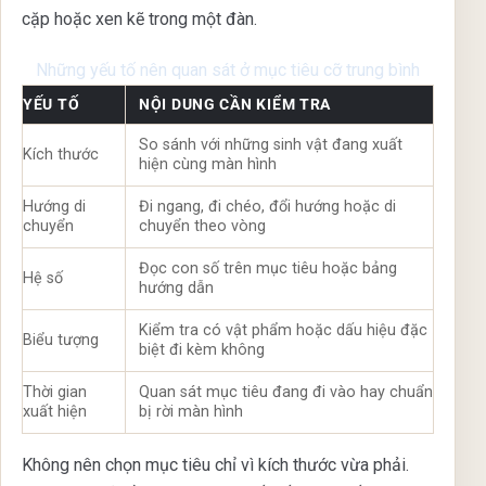
cặp hoặc xen kẽ trong một đàn.
Những yếu tố nên quan sát ở mục tiêu cỡ trung bình
YẾU TỐ
NỘI DUNG CẦN KIỂM TRA
So sánh với những sinh vật đang xuất
Kích thước
hiện cùng màn hình
Hướng di
Đi ngang, đi chéo, đổi hướng hoặc di
chuyển
chuyển theo vòng
Đọc con số trên mục tiêu hoặc bảng
Hệ số
hướng dẫn
Kiểm tra có vật phẩm hoặc dấu hiệu đặc
Biểu tượng
biệt đi kèm không
Thời gian
Quan sát mục tiêu đang đi vào hay chuẩn
xuất hiện
bị rời màn hình
Không nên chọn mục tiêu chỉ vì kích thước vừa phải.