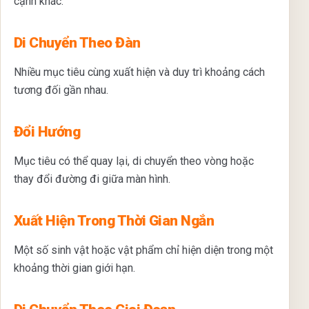
cạnh khác.
Di Chuyển Theo Đàn
Nhiều mục tiêu cùng xuất hiện và duy trì khoảng cách
tương đối gần nhau.
Đổi Hướng
Mục tiêu có thể quay lại, di chuyển theo vòng hoặc
thay đổi đường đi giữa màn hình.
Xuất Hiện Trong Thời Gian Ngắn
Một số sinh vật hoặc vật phẩm chỉ hiện diện trong một
khoảng thời gian giới hạn.