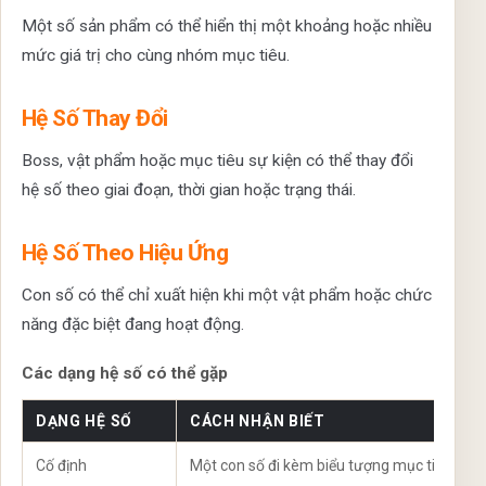
Một số sản phẩm có thể hiển thị một khoảng hoặc nhiều
mức giá trị cho cùng nhóm mục tiêu.
Hệ Số Thay Đổi
Boss, vật phẩm hoặc mục tiêu sự kiện có thể thay đổi
hệ số theo giai đoạn, thời gian hoặc trạng thái.
Hệ Số Theo Hiệu Ứng
Con số có thể chỉ xuất hiện khi một vật phẩm hoặc chức
năng đặc biệt đang hoạt động.
Các dạng hệ số có thể gặp
DẠNG HỆ SỐ
CÁCH NHẬN BIẾT
Cố định
Một con số đi kèm biểu tượng mục tiêu