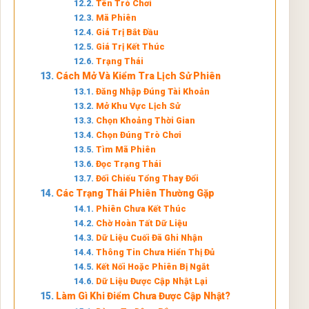
Tên Trò Chơi
Mã Phiên
Giá Trị Bắt Đầu
Giá Trị Kết Thúc
Trạng Thái
Cách Mở Và Kiểm Tra Lịch Sử Phiên
Đăng Nhập Đúng Tài Khoản
Mở Khu Vực Lịch Sử
Chọn Khoảng Thời Gian
Chọn Đúng Trò Chơi
Tìm Mã Phiên
Đọc Trạng Thái
Đối Chiếu Tổng Thay Đổi
Các Trạng Thái Phiên Thường Gặp
Phiên Chưa Kết Thúc
Chờ Hoàn Tất Dữ Liệu
Dữ Liệu Cuối Đã Ghi Nhận
Thông Tin Chưa Hiển Thị Đủ
Kết Nối Hoặc Phiên Bị Ngắt
Dữ Liệu Được Cập Nhật Lại
Làm Gì Khi Điểm Chưa Được Cập Nhật?