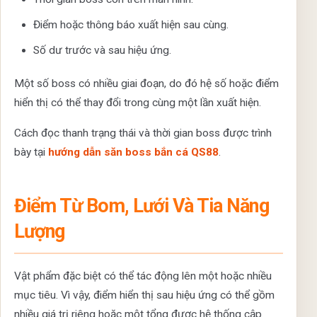
Điểm hoặc thông báo xuất hiện sau cùng.
Số dư trước và sau hiệu ứng.
Một số boss có nhiều giai đoạn, do đó hệ số hoặc điểm
hiển thị có thể thay đổi trong cùng một lần xuất hiện.
Cách đọc thanh trạng thái và thời gian boss được trình
bày tại
hướng dẫn săn boss bắn cá QS88
.
Điểm Từ Bom, Lưới Và Tia Năng
Lượng
Vật phẩm đặc biệt có thể tác động lên một hoặc nhiều
mục tiêu. Vì vậy, điểm hiển thị sau hiệu ứng có thể gồm
nhiều giá trị riêng hoặc một tổng được hệ thống cập