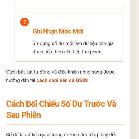
Ghi Nhận Mốc Mới
Sử dụng số dư mới làm dữ liệu cho giai
đoạn tiếp theo nếu tiếp tục phiên.
Cách bật, tắt tự động và điều khiển nòng súng được
hướng dẫn tại
cách chơi bắn cá QS88
.
Cách Đối Chiếu Số Dư Trước Và
Sau Phiên
Số dư là dữ liệu quan trọng để kiểm tra tổng thay đổi