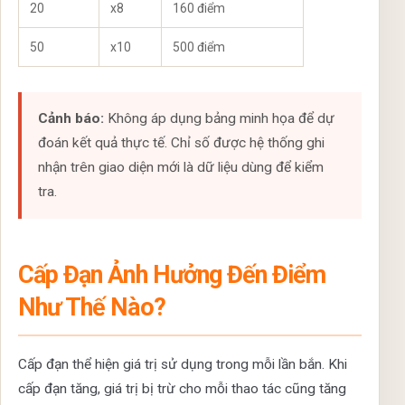
20
x8
160 điểm
50
x10
500 điểm
Cảnh báo:
Không áp dụng bảng minh họa để dự
đoán kết quả thực tế. Chỉ số được hệ thống ghi
nhận trên giao diện mới là dữ liệu dùng để kiểm
tra.
Cấp Đạn Ảnh Hưởng Đến Điểm
Như Thế Nào?
Cấp đạn thể hiện giá trị sử dụng trong mỗi lần bắn. Khi
cấp đạn tăng, giá trị bị trừ cho mỗi thao tác cũng tăng