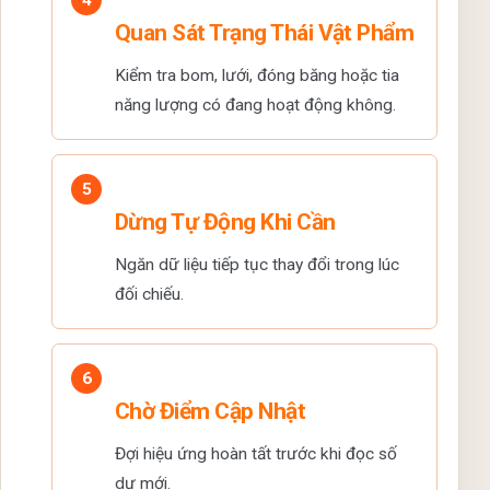
Quan Sát Trạng Thái Vật Phẩm
Kiểm tra bom, lưới, đóng băng hoặc tia
năng lượng có đang hoạt động không.
Dừng Tự Động Khi Cần
Ngăn dữ liệu tiếp tục thay đổi trong lúc
đối chiếu.
Chờ Điểm Cập Nhật
Đợi hiệu ứng hoàn tất trước khi đọc số
dư mới.