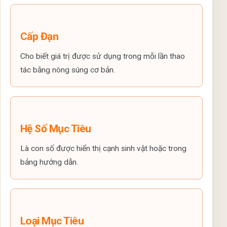
Cấp Đạn
Cho biết giá trị được sử dụng trong mỗi lần thao
tác bằng nòng súng cơ bản.
Hệ Số Mục Tiêu
Là con số được hiển thị cạnh sinh vật hoặc trong
bảng hướng dẫn.
Loại Mục Tiêu