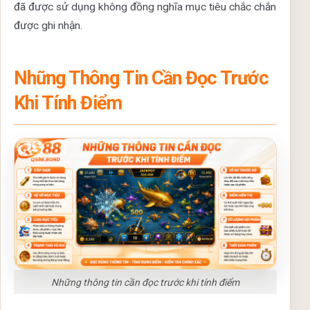
đã được sử dụng không đồng nghĩa mục tiêu chắc chắn
được ghi nhận.
Những Thông Tin Cần Đọc Trước
Khi Tính Điểm
Những thông tin cần đọc trước khi tính điểm