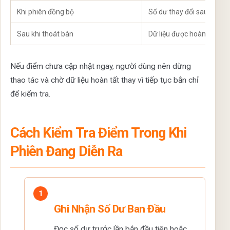
Khi phiên đồng bộ
Số dư thay đổi sau một k
Sau khi thoát bàn
Dữ liệu được hoàn tất tro
Nếu điểm chưa cập nhật ngay, người dùng nên dừng
thao tác và chờ dữ liệu hoàn tất thay vì tiếp tục bắn chỉ
để kiểm tra.
Cách Kiểm Tra Điểm Trong Khi
Phiên Đang Diễn Ra
Ghi Nhận Số Dư Ban Đầu
Đọc số dư trước lần bắn đầu tiên hoặc