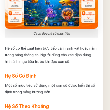
Cách đọc hệ số mục tiêu
Hệ số có thể xuất hiện trực tiếp cạnh sinh vật hoặc nằm
trong bảng thông tin. Người dùng cần xác định đúng
hình ảnh mục tiêu trước khi đọc con số.
Hệ Số Cố Định
Một số mục tiêu sử dụng một con số được hiển thị cố
định trong bảng hướng dẫn.
Hệ Số Theo Khoảng