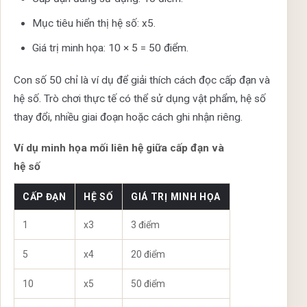
Mục tiêu hiển thị hệ số: x5.
Giá trị minh họa: 10 × 5 = 50 điểm.
Con số 50 chỉ là ví dụ để giải thích cách đọc cấp đạn và
hệ số. Trò chơi thực tế có thể sử dụng vật phẩm, hệ số
thay đổi, nhiều giai đoạn hoặc cách ghi nhận riêng.
Ví dụ minh họa mối liên hệ giữa cấp đạn và
hệ số
CẤP ĐẠN
HỆ SỐ
GIÁ TRỊ MINH HỌA
1
x3
3 điểm
5
x4
20 điểm
10
x5
50 điểm