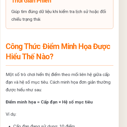
Thời Gian Phiên
Giúp tìm đúng dữ liệu khi kiểm tra lịch sử hoặc đối
chiếu trạng thái.
Công Thức Điểm Minh Họa Được
Hiểu Thế Nào?
Một số trò chơi hiển thị điểm theo mối liên hệ giữa cấp
đạn và hệ số mục tiêu. Cách minh họa đơn giản thường
được hiểu như sau:
Điểm minh họa = Cấp đạn × Hệ số mục tiêu
Ví dụ:
Cấp đạn đang sử dụng: 10 điểm.