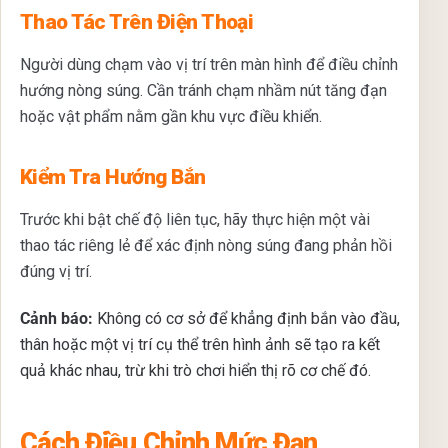
Thao Tác Trên Điện Thoại
Người dùng chạm vào vị trí trên màn hình để điều chỉnh
hướng nòng súng. Cần tránh chạm nhầm nút tăng đạn
hoặc vật phẩm nằm gần khu vực điều khiển.
Kiểm Tra Hướng Bắn
Trước khi bật chế độ liên tục, hãy thực hiện một vài
thao tác riêng lẻ để xác định nòng súng đang phản hồi
đúng vị trí.
Cảnh báo:
Không có cơ sở để khẳng định bắn vào đầu,
thân hoặc một vị trí cụ thể trên hình ảnh sẽ tạo ra kết
quả khác nhau, trừ khi trò chơi hiển thị rõ cơ chế đó.
Cách Điều Chỉnh Mức Đạn