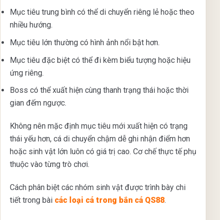
Mục tiêu trung bình có thể di chuyển riêng lẻ hoặc theo
nhiều hướng.
Mục tiêu lớn thường có hình ảnh nổi bật hơn.
Mục tiêu đặc biệt có thể đi kèm biểu tượng hoặc hiệu
ứng riêng.
Boss có thể xuất hiện cùng thanh trạng thái hoặc thời
gian đếm ngược.
Không nên mặc định mục tiêu mới xuất hiện có trạng
thái yếu hơn, cá di chuyển chậm dễ ghi nhận điểm hơn
hoặc sinh vật lớn luôn có giá trị cao. Cơ chế thực tế phụ
thuộc vào từng trò chơi.
Cách phân biệt các nhóm sinh vật được trình bày chi
tiết trong bài
các loại cá trong bắn cá QS88
.