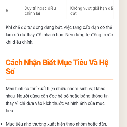
Duy trì hoặc điều
Không vượt giới hạn đã
5
chỉnh lại
đặt
Khi chế độ tự động đang bật, việc tăng cấp đạn có thể
làm số dư thay đổi nhanh hơn. Nên dừng tự động trước
khi điều chỉnh.
Cách Nhận Biết Mục Tiêu Và Hệ
Số
Màn hình có thể xuất hiện nhiều nhóm sinh vật khác
nhau. Người dùng cần đọc hệ số hoặc bảng thông tin
thay vì chỉ dựa vào kích thước và hình ảnh của mục
tiêu.
Mục tiêu nhỏ thường xuất hiện theo nhóm hoặc đàn.