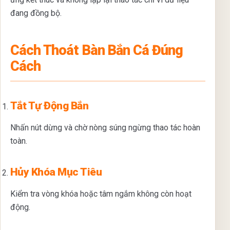
đang đồng bộ.
Cách Thoát Bàn Bắn Cá Đúng
Cách
Tắt Tự Động Bắn
Nhấn nút dừng và chờ nòng súng ngừng thao tác hoàn
toàn.
Hủy Khóa Mục Tiêu
Kiểm tra vòng khóa hoặc tâm ngắm không còn hoạt
động.